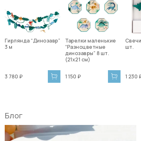
Гирлянда “Динозавр”
Тарелки маленькие
Свечи
3 м
“Разноцветные
шт.
динозавры” 8 шт.
(21х21 см)
3 780 ₽
1 150 ₽
1 230 
Блог