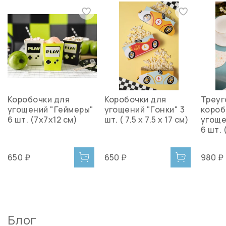
Коробочки для
Коробочки для
Треу
угощений "Геймеры"
угощений "Гонки" 3
короб
6 шт. (7х7х12 см)
шт. ( 7.5 x 7.5 x 17 см)
угоще
6 шт. 
650 ₽
650 ₽
980 ₽
Блог