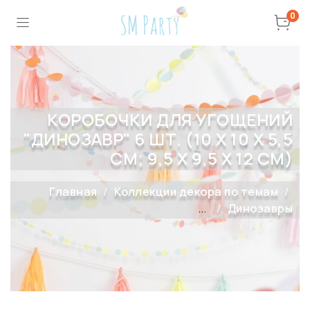
0
КОРОБОЧКИ ДЛЯ УГОЩЕНИЙ
"ДИНОЗАВР" 6 ШТ. (10 Х 10 Х 5,5
СМ; 9,5 Х 9,5 Х 12 СМ)
Главная
Коллекции декора по темам
...
Динозавры