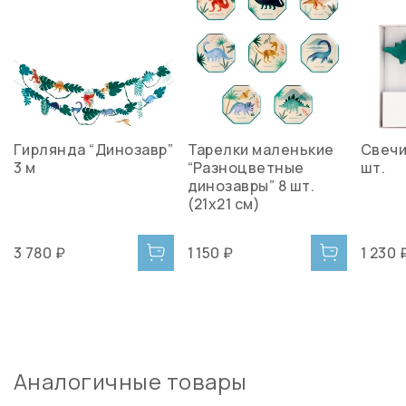
Гирлянда “Динозавр”
Тарелки маленькие
Свечи
3 м
“Разноцветные
шт.
динозавры” 8 шт.
(21х21 см)
3 780 ₽
1 150 ₽
1 230 
Аналогичные товары