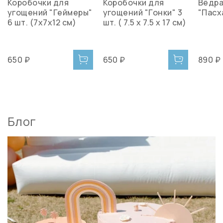
Коробочки для
Коробочки для
Вёдра
угощений "Геймеры"
угощений "Гонки" 3
"Пасха
6 шт. (7х7х12 см)
шт. ( 7.5 x 7.5 x 17 см)
650 ₽
650 ₽
890 ₽
Блог