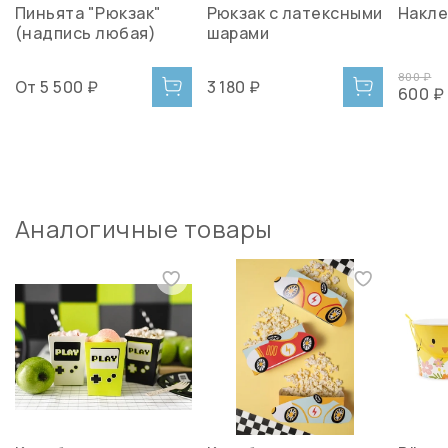
Пиньята "Рюкзак"
Рюкзак с латексными
Накле
(надпись любая)
шарами
800 ₽
От
5 500 ₽
3 180 ₽
600 ₽
Аналогичные товары