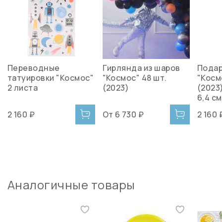
Переводные
Гирлянда из шаров
Подар
татуировки "Космос"
"Космос" 48 шт.
"Косм
2 листа
(2023)
(2023)
6,4 см
2 160 ₽
От
6 730 ₽
2 160 
Аналогичные товары