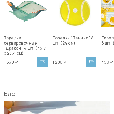
Тарелки
Тарелки "Теннис" 8
Тарел
сервировочные
шт. (24 см)
6 шт. 
"Дракон" 4 шт. (45,7
x 25,4 см)
1 630 ₽
1 280 ₽
490 ₽
Блог