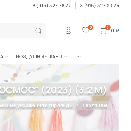
8 (916) 527 78 77
8 (916) 527 20 76
0
0
0 ₽
КА
ВОЗДУШНЫЕ ШАРЫ
ОСМОС" (2023) (3.2 М)
есные украшения и гирлянды
Гирлянды