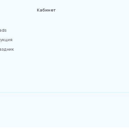
Кабинет
ads
укция
аздник