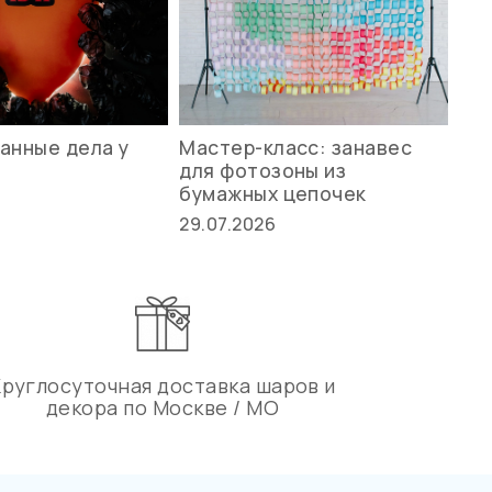
анные дела у
Мастер-класс: занавес
Ле
для фотозоны из
ст
бумажных цепочек
27.
29.07.2026
Круглосуточная доставка шаров и
декора по Москве / МО