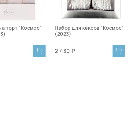
на торт "Космос"
Набор для кексов "Космос"
Ш
23)
(2023)
2 430 ₽
2