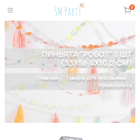
0
ПИНЬЯТА "РОБОТ" 1 ШТ
(33Х58,4Х10,2 СМ)
Главная
Товары для праздника
Успей купить