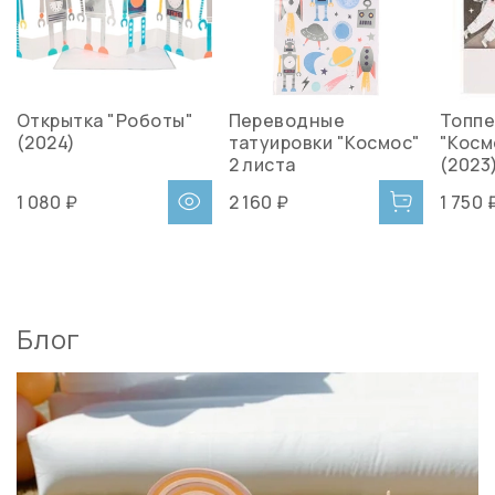
Открытка "Роботы"
Переводные
Топпе
(2024)
татуировки "Космос"
"Косм
2 листа
(2023
1 080 ₽
2 160 ₽
1 750 
Блог