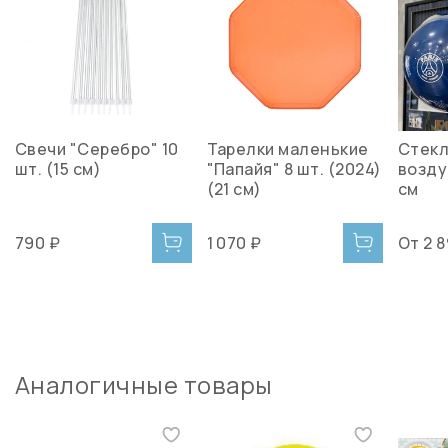
Свечи "Серебро" 10
Тарелки маленькие
Стек
шт. (15 см)
"Папайя" 8 шт. (2024)
возду
(21 см)
см
790 ₽
1 070 ₽
От
2 
Аналогичные товары