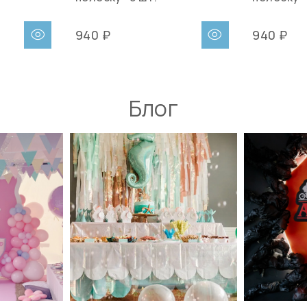
940 ₽
940 ₽
Блог