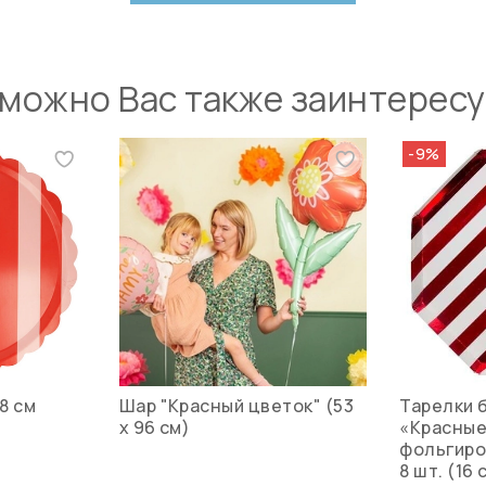
можно Вас также заинтерес
-9%
8 см
Шар "Красный цветок" (53
Тарелки 
х 96 см)
«Красные
фольгиро
8 шт. (16 