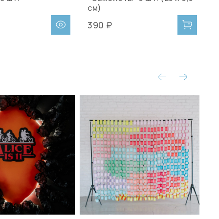
см)
390 ₽