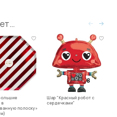
ует…
большие
Шар "Красный робот с
Н
 в
сердечками"
[
ванную полоску»
см)