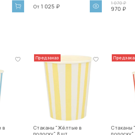
1 070 ₽
1 025 ₽
От
970 ₽
Предзаказ
Предзака
 в
Стаканы "Жёлтые в
Стаканы 
полоску" 8 шт.
полоску" 