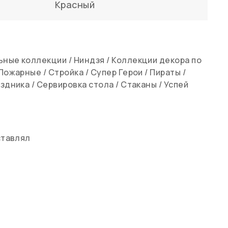
Красный
ьные коллекции
/
Ниндзя
/
Коллекции декора по
Пожарные
/
Стройка
/
Супер Герои
/
Пираты
/
аздника
/
Сервировка стола
/
Стаканы
/
Успей
ставлял