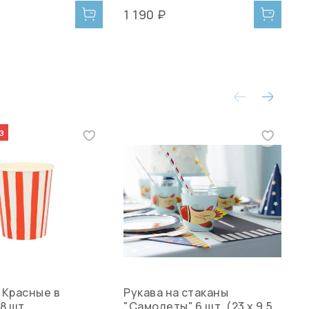
1 190 ₽
2
з
"Красные в
Рукава на стаканы
С
8 шт.
"Самолеты" 6 шт. (23 х 9,5