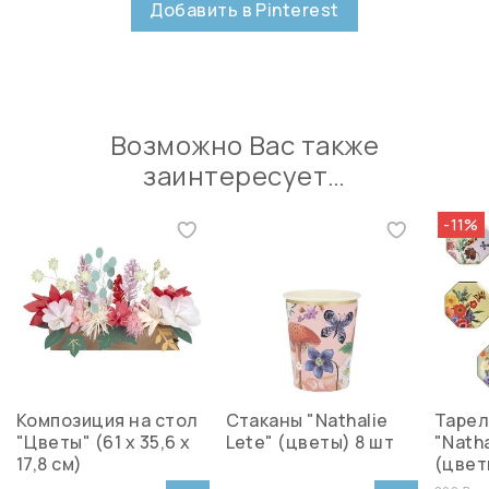
Добавить в Pinterest
Возможно Вас также
заинтересует…
-11%
Композиция на стол
Стаканы "Nathalie
Тарел
"Цветы" (61 х 35,6 х
Lete" (цветы) 8 шт
"Natha
17,8 см)
(цвет