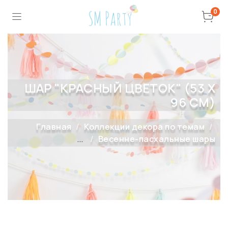
0
ШАР "КРАСНЫЙ ЦВЕТОК" (53 Х
96 СМ)
Главная
Коллекции декора по темам
...
Весенне-пасхальные шары