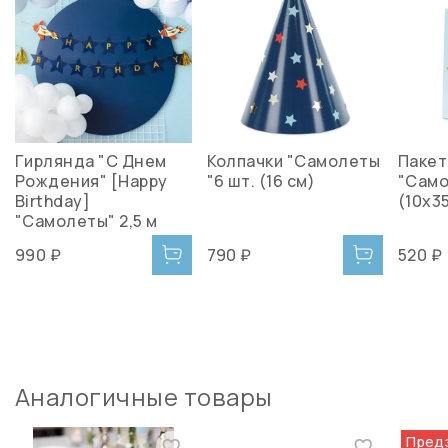
Гирлянда "С Днем
Колпачки "Самолеты
Пакет
Рождения" [Happy
"6 шт. (16 см)
"Само
Birthday]
(10x3
"Самолеты" 2,5 м
990 ₽
790 ₽
520 ₽
Аналогичные товары
Пред