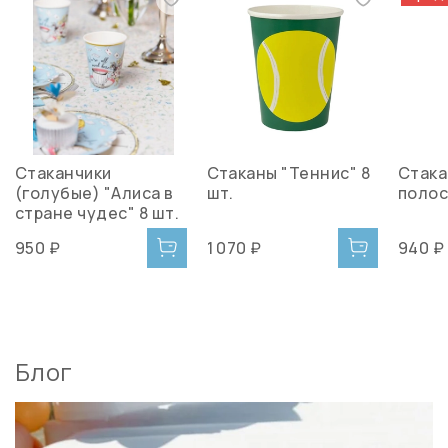
Стаканчики
Стаканы "Теннис" 8
Стака
(голубые) "Алиса в
шт.
полос
стране чудес" 8 шт.
950 ₽
1 070 ₽
940 ₽
Блог