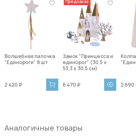
Предзаказ
Волшебная палочка
Замок "Принцесса и
Колпа
"Единороги" 8 шт
единорог" (30,5 х
"Един
53,3 х 30,5 см)
2 420 ₽
6 470 ₽
2 690
Аналогичные товары