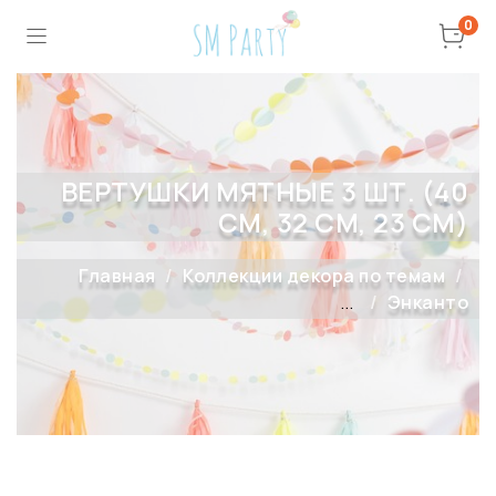
0
ВЕРТУШКИ МЯТНЫЕ 3 ШТ. (40
СМ, 32 СМ, 23 СМ)
Главная
Коллекции декора по темам
...
Энканто