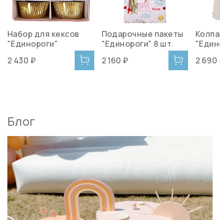
Набор для кексов
Подарочные пакеты
Колпа
"Единороги"
"Единороги" 8 шт.
"Един
2 430 ₽
2 160 ₽
2 690
Блог