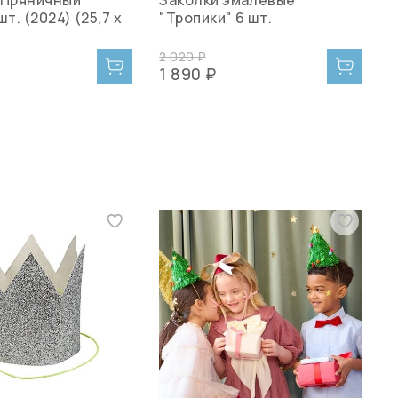
шт. (2024) (25,7 x
"Тропики" 6 шт.
2 020 ₽
5
1 890 ₽
4