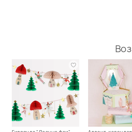
Воз
Гирлянда "Лесные феи"
Адвент-календар