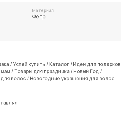
Материал
Фетр
азка
/
Успей купить
/
Каталог
/
Идеи для подарков
емам
/
Товары для праздника
/
Новый Год
/
 для волос
/
Новогодние украшения для волос
ставлял