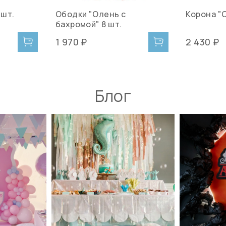
 шт.
Ободки "Олень с
Корона "
бахромой" 8 шт.
1 970 ₽
2 430 ₽
Блог