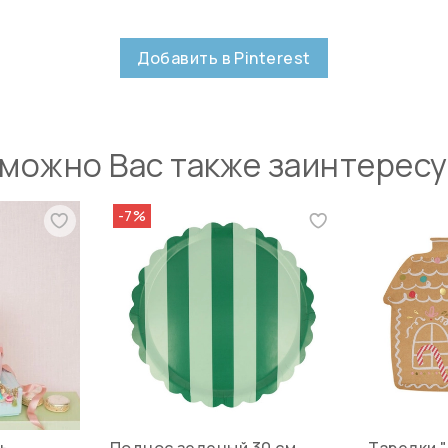
Добавить в Pinterest
можно Вас также заинтерес
-7%
ь
Поднос зеленый 30 см
Тарелки 