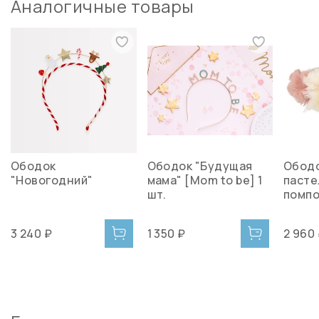
Аналогичные товары
Ободок
Ободок "Будущая
Ободо
"Новогодний"
мама" [Mom to be] 1
паст
шт.
помпо
3 240 ₽
1 350 ₽
2 960