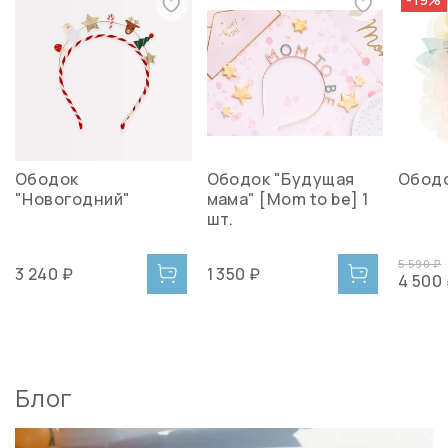
Ободок
Ободок "Будущая
Ободо
"Новогодний"
мама" [Mom to be] 1
шт.
5 590 ₽
3 240 ₽
1 350 ₽
4 500
Блог