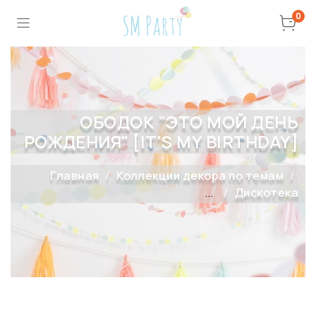
0
ОБОДОК "ЭТО МОЙ ДЕНЬ
РОЖДЕНИЯ" [IT'S MY BIRTHDAY]
Главная
Коллекции декора по темам
...
Дискотека