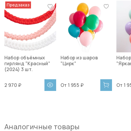
Предзаказ
Набор объёмных
Набор из шаров
Набор
гирлянд "Красный"
"Цирк"
"Ярка
(2024) 3 шт.
2 970 ₽
От
1 955 ₽
От
1 9
Аналогичные товары