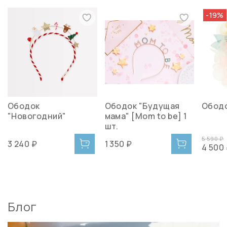
-19%
Ободок
Ободок "Будущая
Ободо
"Новогодний"
мама" [Mom to be] 1
шт.
5 590 ₽
3 240 ₽
1 350 ₽
4 500
Блог