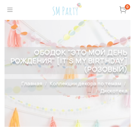
0
ОБОДОК "ЭТО МОЙ ДЕНЬ
РОЖДЕНИЯ" [IT'S MY BIRTHDAY]
(РОЗОВЫЙ)
Главная
Коллекции декора по темам
...
Дискотека