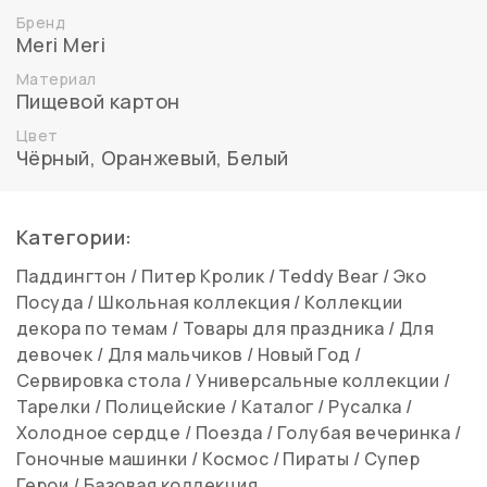
Бренд
Meri Meri
Материал
Пищевой картон
Цвет
Чёрный
,
Оранжевый
,
Белый
Категории:
Паддингтон
/
Питер Кролик
/
Teddy Bear
/
Эко
Посуда
/
Школьная коллекция
/
Коллекции
декора по темам
/
Товары для праздника
/
Для
девочек
/
Для мальчиков
/
Новый Год
/
Сервировка стола
/
Универсальные коллекции
/
Тарелки
/
Полицейские
/
Каталог
/
Русалка
/
Холодное сердце
/
Поезда
/
Голубая вечеринка
/
Гоночные машинки
/
Космос
/
Пираты
/
Супер
Герои
/
Базовая коллекция