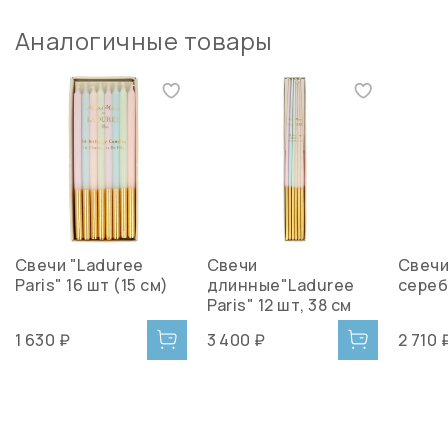
Аналогичные товары
Свечи "Laduree
Свечи
Свечи
Paris" 16 шт (15 см)
длинные"Laduree
сереб
Paris" 12 шт, 38 см
1 630 ₽
3 400 ₽
2 710 