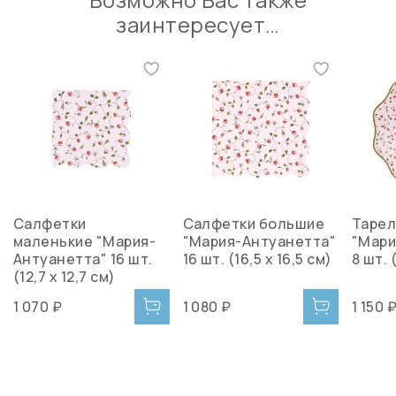
заинтересует…
Салфетки
Салфетки большие
Тарел
маленькие "Мария-
"Мария-Антуанетта"
"Мари
Антуанетта" 16 шт.
16 шт. (16,5 x 16,5 см)
8 шт. 
(12,7 x 12,7 см)
1 070 ₽
1 080 ₽
1 150 