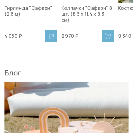
Гирлянда "Сафари"
Колпачки "Сафари" 8
Костю
(2,6 м)
шт. (8,3 х 11,4 х 8,3
см)
4 050 ₽
2 970 ₽
9 340
Блог