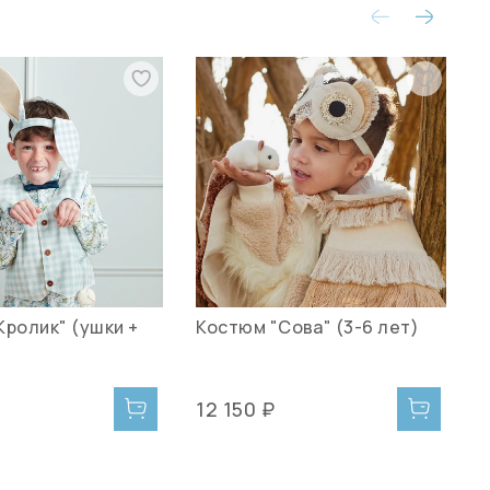
Кролик" (ушки +
Костюм "Сова" (3-6 лет)
К
"
л
12 150 ₽
1