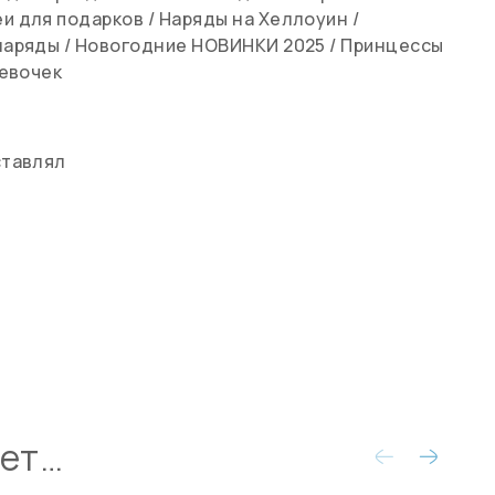
и для подарков
/
Наряды на Хеллоуин
/
наряды
/
Новогодние НОВИНКИ 2025
/
Принцессы
девочек
ставлял
ует…