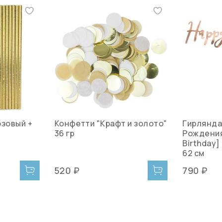
озовый +
Конфетти "Крафт и золото"
Гирлянда
36 гр
Рождения
Birthday]
62 см
520 ₽
790 ₽