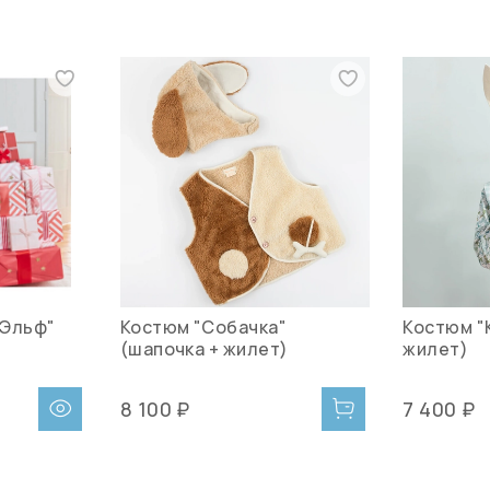
 Эльф"
Костюм "Собачка"
Костюм "
(шапочка + жилет)
жилет)
8 100 ₽
7 400 ₽