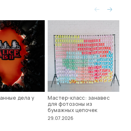
анные дела у
Мастер-класс: занавес
Ле
для фотозоны из
ст
бумажных цепочек
27.
29.07.2026