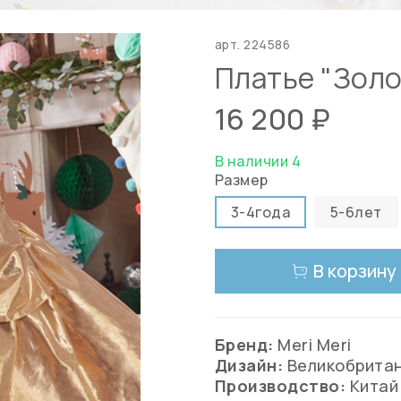
арт.
224586
Платье "Зол
16 200 ₽
В наличии 4
Размер
3-4года
5-6лет
В корзину
Бренд:
Meri Meri
Дизайн:
Великобрита
Производство:
Китай