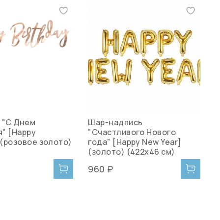
 "С Днем
Шар-надпись
К
" [Happy
"Счастливого Нового
з
 (розовое золото)
года" [Happy New Year]
(золото) (422х46 см)
960 ₽