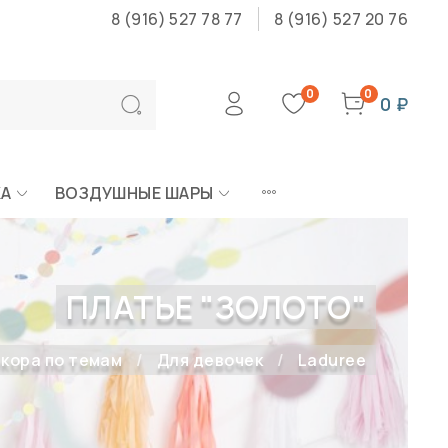
8 (916) 527 78 77
8 (916) 527 20 76
0
0
0 ₽
КА
ВОЗДУШНЫЕ ШАРЫ
ПЛАТЬЕ "ЗОЛОТО"
кора по темам
Для девочек
Laduree