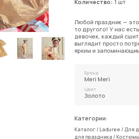
Количество:
1 шт
Любой праздник — это
то другого! У нас ест
девочек, каждый сшит
выглядит просто потр
ярким и запоминающи
Бренд
Meri Meri
Цвет
Золото
Категории:
Каталог
/
Laduree
/
Для 
для праздника
/
Костюмы