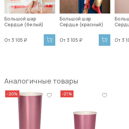
Большой шар
Большой шар
Боль
Сердце (белый)
Сердце (красный)
Сердц
От
3 105 ₽
От
3 105 ₽
От
3 1
Аналогичные товары
-20%
-21%