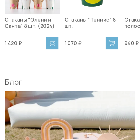
Стаканы "Олени и
Стаканы "Теннис" 8
Стака
Санта" 8 шт. (2024)
шт.
полос
1 420 ₽
1 070 ₽
940 ₽
Блог