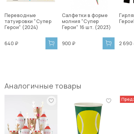
Переводные
Салфетки в форме
Гирля
татуировки "Супер
молния "Супер
Герои"
Герои" (2024)
Герои" 16 шт. (2023)
640 ₽
900 ₽
2 690
Аналогичные товары
Пред