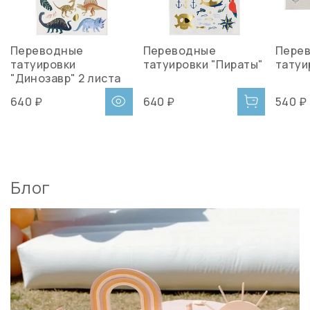
Переводные
Переводные
Пере
татуировки
татуировки "Пираты"
татуи
"Динозавр" 2 листа
640 ₽
640 ₽
540 ₽
Блог