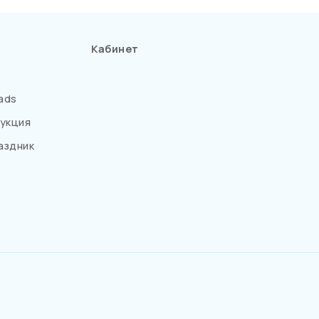
Кабинет
ads
укция
аздник