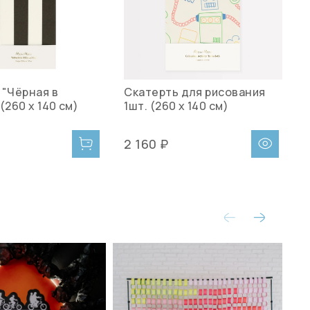
 "Чёрная в
Скатерть для рисования
С
(260 х 140 см)
1шт. (260 х 140 см)
п
2 160 ₽
2