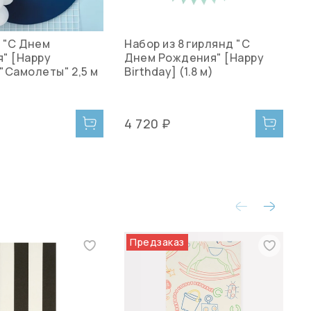
 "С Днем
Набор из 8 гирлянд "С
К
" [Happy
Днем Рождения" [Happy
п
 "Самолеты" 2,5 м
Birthday] (1.8 м)
Р
B
4 720 ₽
2
Предзаказ