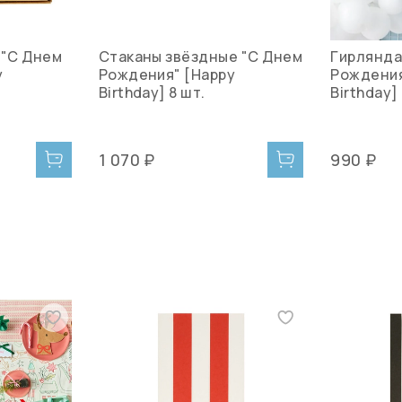
 "С Днем
Стаканы звёздные "С Днем
Гирлянда
y
Рождения" [Happy
Рождения
Birthday] 8 шт.
Birthday]
1 070 ₽
990 ₽