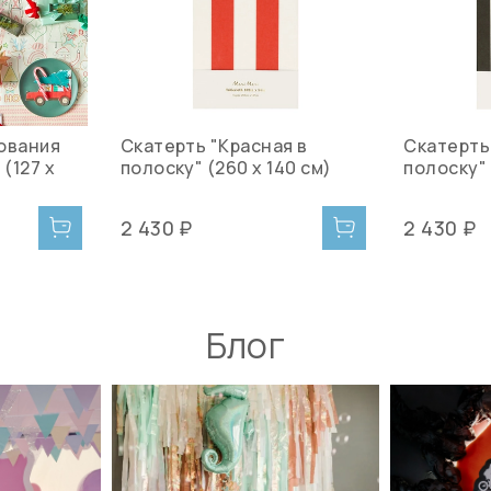
ования
Скатерть "Красная в
Скатерть
 (127 х
полоску" (260 х 140 см)
полоску" 
2 430 ₽
2 430 ₽
Блог