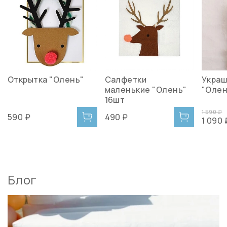
Открытка "Олень"
Салфетки
Украш
маленькие "Олень"
"Олен
16шт
1 590 ₽
590 ₽
490 ₽
1 090 
Блог