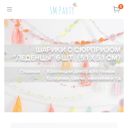
0
ШАРИКИ С СЮРПРИЗОМ
"ЛЕДЕНЦЫ" 6 ШТ. (5,1 Х 5,1 СМ)
Главная
Коллекции декора по темам
...
Колпачки, свечи, наклейки и тд