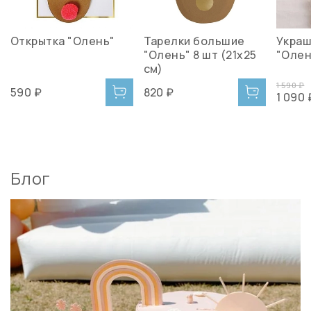
Открытка "Олень"
Тарелки большие
Украш
"Олень" 8 шт (21х25
"Олен
см)
1 590 ₽
590 ₽
820 ₽
1 090 
Блог