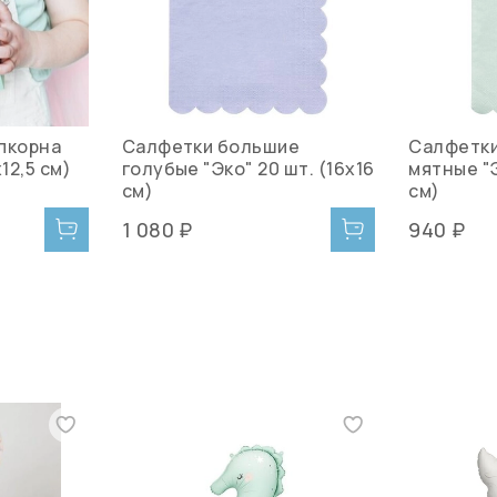
пкорна
Салфетки большие
Салфетки
12,5 см)
голубые "Эко" 20 шт. (16х16
мятные "Э
см)
см)
1 080 ₽
940 ₽