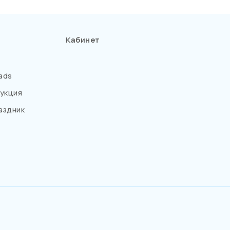
Кабинет
ads
укция
аздник