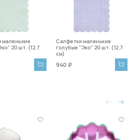
 маленькие
Салфетки маленькие
Т
ко" 20 шт. (12,7
голубые "Эко" 20 шт. (12,7
"
см)
940 ₽
1