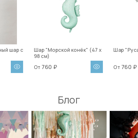
ный шар c
Шар "Морской конёк" (47 х
Шар "Руса
98 см)
760 ₽
760 ₽
От
От
Блог