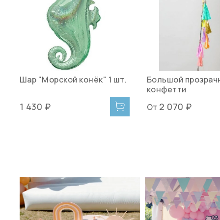
Шар "Морской конёк" 1 шт.
Большой прозрач
конфетти
1 430 ₽
2 070 ₽
От