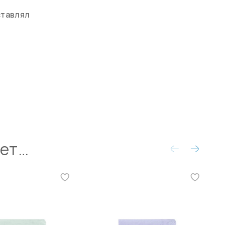
ставлял
ует…