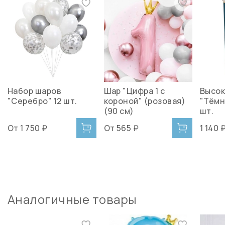
Набор шаров
Шар "Цифра 1 с
Высок
"Серебро" 12 шт.
короной" (розовая)
"Тёмн
(90 см)
шт.
От
1 750 ₽
От
565 ₽
1 140 
Аналогичные товары