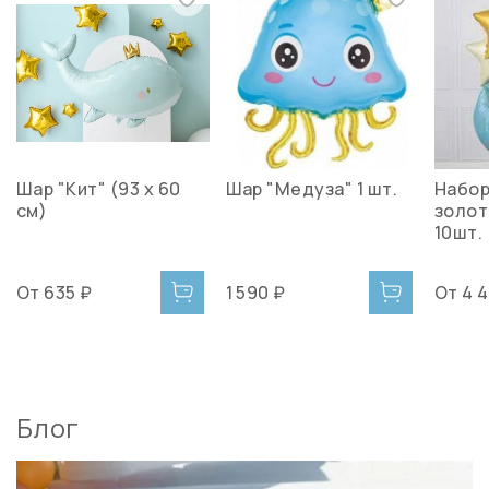
Шар "Кит" (93 х 60
Шар "Медуза" 1 шт.
Набор
см)
золот
10шт.
От
635 ₽
1 590 ₽
От
4 
Блог