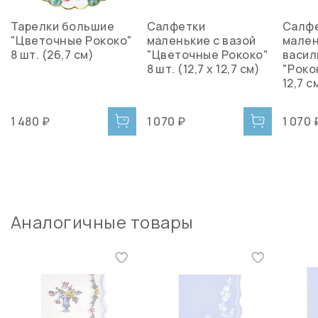
Тарелки большие
Салфетки
Салф
"Цветочные Рококо"
маленькие с вазой
мале
8 шт. (26,7 см)
"Цветочные Рококо"
васил
8 шт. (12,7 х 12,7 см)
"Рокок
12,7 с
1 480 ₽
1 070 ₽
1 070 
Аналогичные товары