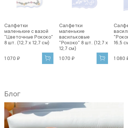
Салфетки
Салфетки
Салф
маленькие с вазой
маленькие
васил
"Цветочные Рококо"
васильковые
"Рокок
8 шт. (12,7 х 12,7 см)
"Рококо" 8 шт. (12,7 х
16,5 с
12,7 см)
1 070 ₽
1 070 ₽
1 080 
Блог