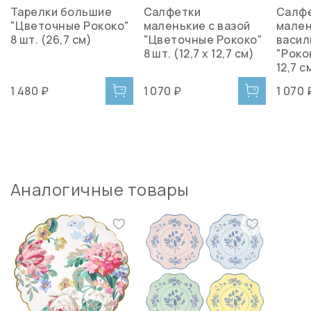
Тарелки большие
Салфетки
Салф
"Цветочные Рококо"
маленькие с вазой
мале
8 шт. (26,7 см)
"Цветочные Рококо"
васил
8 шт. (12,7 х 12,7 см)
"Рокок
12,7 с
1 480 ₽
1 070 ₽
1 070 
Аналогичные товары