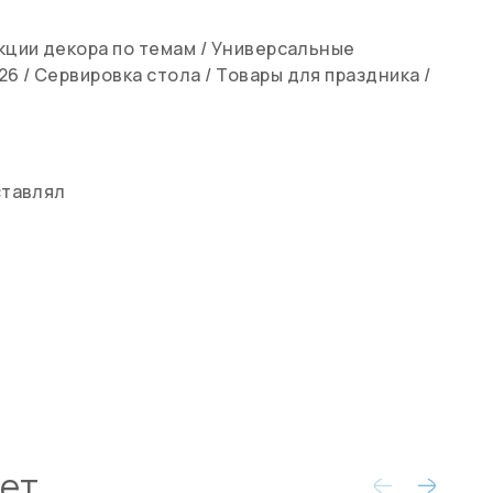
кции декора по темам
/
Универсальные
26
/
Сервировка стола
/
Товары для праздника
/
ставлял
ует…