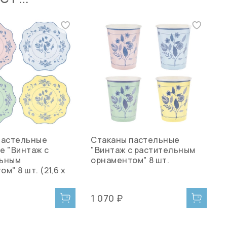
пастельные
Стаканы пастельные
С
е "Винтаж с
"Винтаж с растительным
м
льным
орнаментом" 8 шт.
м" 8 шт. (21,6 x
о
1
1 070 ₽
1