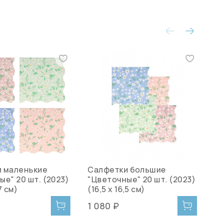
 маленькие
Салфетки большие
Т
е" 20 шт. (2023)
"Цветочные" 20 шт. (2023)
"
7 см)
(16,5 х 16,5 см)
(
1 080 ₽
1