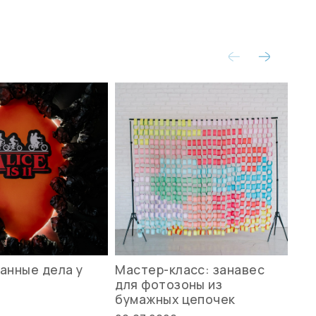
анные дела у
Мастер-класс: занавес
Ле
для фотозоны из
ст
бумажных цепочек
27.