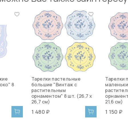
кие
Тарелки пастельные
Тарелки 
око" 8
большие "Винтаж с
маленьки
растительным
растите
орнаментом" 8 шт. (26,7 x
орнаменто
26,7 см)
21,6 см)
1 480 ₽
1 150 ₽