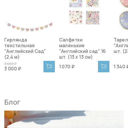
Гирлянда
Салфетки
Тарел
текстильная
маленькие
"Англ
"Английский Сад"
"Английский сад" 16
шт. (2
(2,4 м)
шт. (13 х 13 см)
3 600 ₽
1 070 ₽
1 340 
3 000 ₽
Блог