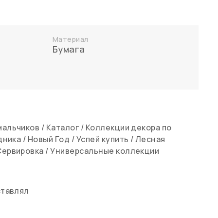
Материал
Бумага
мальчиков
/
Каталог
/
Коллекции декора по
дника
/
Новый Год
/
Успей купить
/
Лесная
Сервировка
/
Универсальные коллекции
ставлял