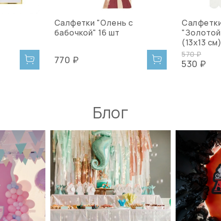
"
Салфетки "Олень с
Салфетки
бабочкой" 16 шт
"Золотой 
(13х13 см
570 ₽
770 ₽
530 ₽
Блог