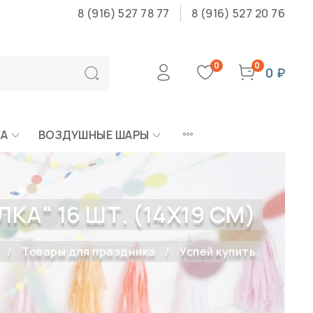
8 (916) 527 78 77
8 (916) 527 20 76
0
0
0 ₽
КА
ВОЗДУШНЫЕ ШАРЫ
КА" 16 ШТ. (14Х19 СМ)
Товары для праздника
Успей купить