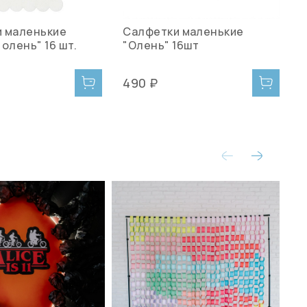
 маленькие
Салфетки маленькие
Т
олень" 16 шт.
"Олень" 16шт
"
)
(
8
490 ₽