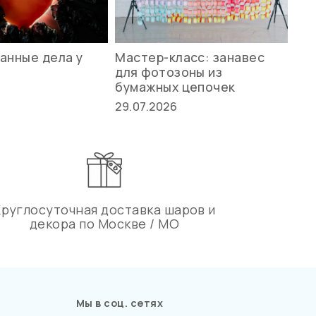
анные дела у
Мастер-класс: занавес
Ле
для фотозоны из
ст
бумажных цепочек
27.
29.07.2026
Круглосуточная доставка шаров и
декора по Москве / МО
Мы в соц. сетях