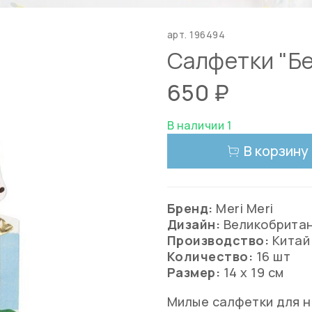
арт.
196494
Салфетки "Бел
650 ₽
В наличии 1
В корзину
Бренд:
Meri Meri
Дизайн:
Великобрита
Производство:
Китай
Количество:
16 шт
Размер:
14 х 19 см
Милые салфетки для н