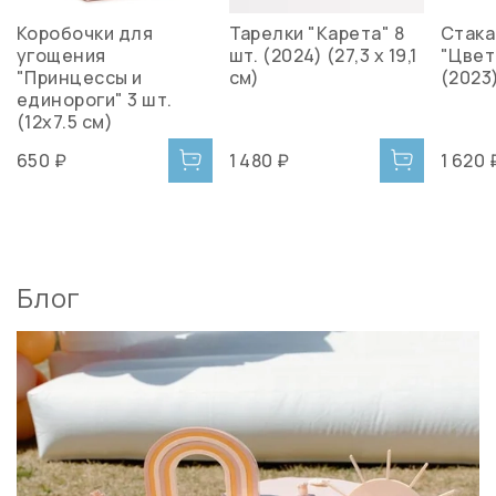
Коробочки для
Тарелки "Карета" 8
Стак
угощения
шт. (2024) (27,3 х 19,1
"Цвет
"Принцессы и
см)
(2023
единороги" 3 шт.
(12x7.5 см)
650 ₽
1 480 ₽
1 620 
Блог