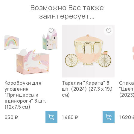
Возможно Вас также
заинтересует…
Коробочки для
Тарелки "Карета" 8
Стак
угощения
шт. (2024) (27,3 х 19,1
"Цвет
"Принцессы и
см)
(2023
единороги" 3 шт.
(12x7.5 см)
650 ₽
1 480 ₽
1 620 