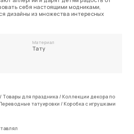
вают аллергии и дарят детям радость от
вовать себя настоящими модниками,
ся дизайны из множества интересных
Материал
Тату
/
Товары для праздника
/
Коллекции декора по
Переводные татуировки
/
Коробка с игрушками
ставлял