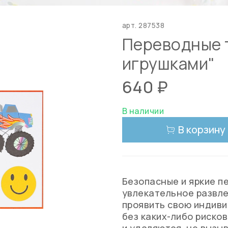
арт.
287538
Переводные т
игрушками"
640 ₽
В наличии
В корзину
Безопасные и яркие п
увлекательное развл
проявить свою индиви
без каких-либо риско