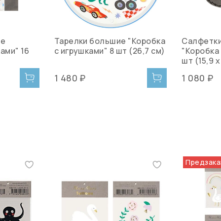
ие
Тарелки большие "Коробка
Салфетки
ами" 16
с игрушками" 8 шт (26,7 см)
"Коробка 
шт (15,9 x
1 480 ₽
1 080 ₽
Предзака