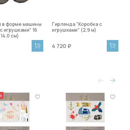
 в форме машины
Гирлянда "Коробка с
П
с игрушками" 16
игрушками" (2,9 м)
"
 14,0 см)
ш
4 720 ₽
2
з