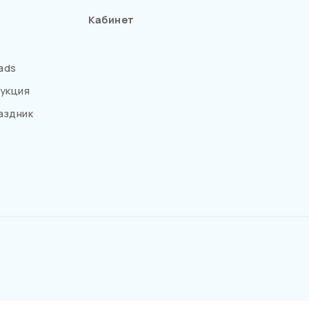
Кабинет
ads
укция
аздник