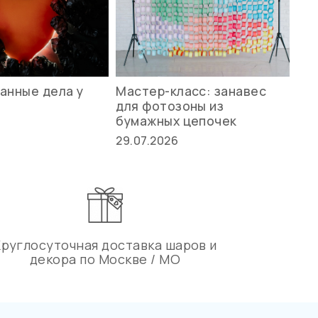
анные дела у
Мастер-класс: занавес
Ле
для фотозоны из
ст
бумажных цепочек
27.
29.07.2026
Круглосуточная доставка шаров и
декора по Москве / МО