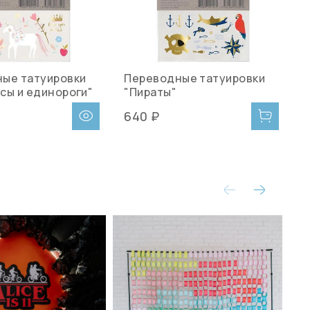
ые татуировки
Переводные татуировки
П
сы и единороги"
"Пираты"
"
640 ₽