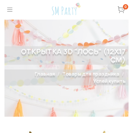
0
ОТКРЫТКА 3D "ЛОСЬ" (12Х17
СМ)
Главная
Товары для праздника
Успей купить