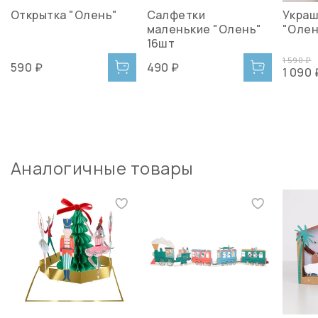
Открытка "Олень"
Салфетки
Украш
маленькие "Олень"
"Олен
16шт
1 590 ₽
590 ₽
490 ₽
1 090 
Аналогичные товары