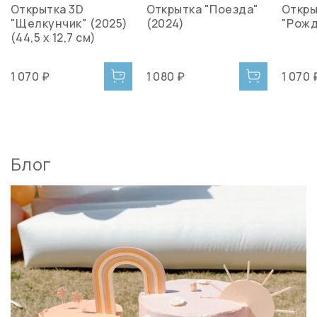
Открытка 3D
Открытка "Поезда"
Откры
"Щелкунчик" (2025)
(2024)
"Рожд
(44,5 х 12,7 см)
1 070 ₽
1 080 ₽
1 070 
Блог