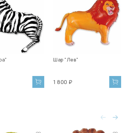
ра"
Шар "Лев"
Ш
1 800 ₽
1