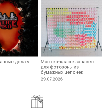
анные дела у
Мастер-класс: занавес
Ле
для фотозоны из
ст
бумажных цепочек
27.
29.07.2026