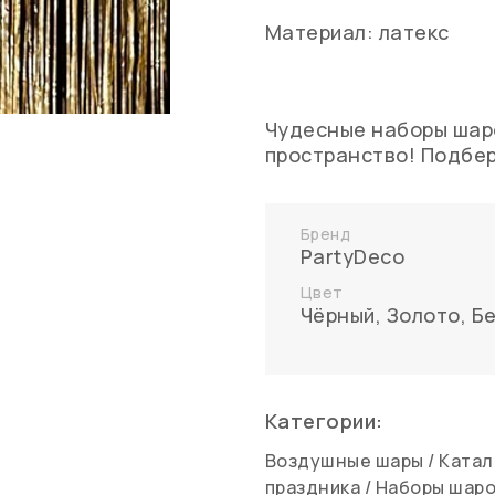
Материал: латекс
Чудесные наборы шаро
пространство! Подбер
Бренд
PartyDeco
Цвет
Чёрный
,
Золото
,
Б
Категории:
Воздушные шары
/
Катал
праздника
/
Наборы шар