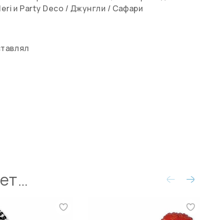
eri и Party Deco
/
Джунгли
/
Сафари
ставлял
ует…