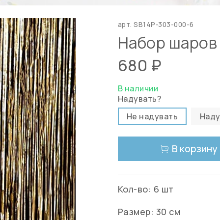
арт.
SB14P-303-000-6
Набор шаров 
680 ₽
В наличии
Надувать?
Не надувать
Наду
В корзину
Кол-во: 6 шт
Размер: 30 см