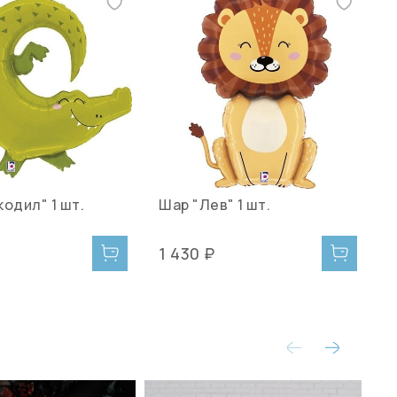
одил" 1 шт.
Шар "Лев" 1 шт.
Ш
1 430 ₽
1