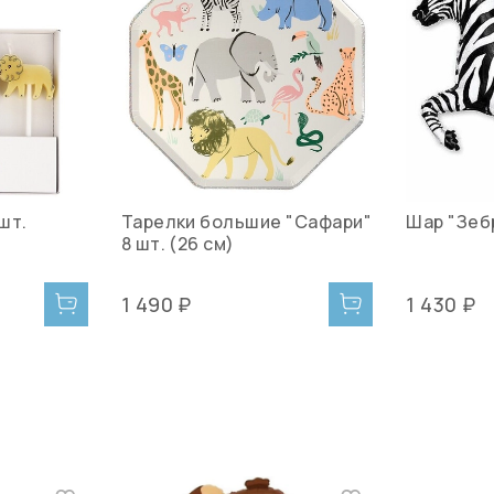
шт.
Тарелки большие "Сафари"
Шар "Зеб
8 шт. (26 см)
1 490 ₽
1 430 ₽