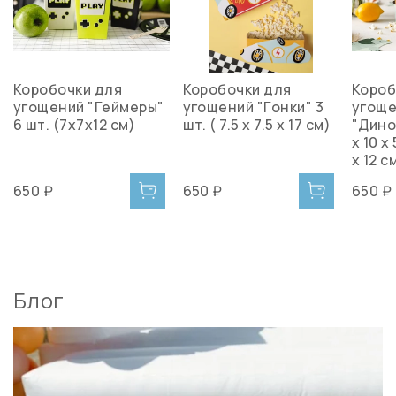
Коробочки для
Коробочки для
Короб
угощений "Геймеры"
угощений "Гонки" 3
угощ
6 шт. (7х7х12 см)
шт. ( 7.5 x 7.5 x 17 см)
"Дино
х 10 х 
х 12 с
650 ₽
650 ₽
650 ₽
Блог