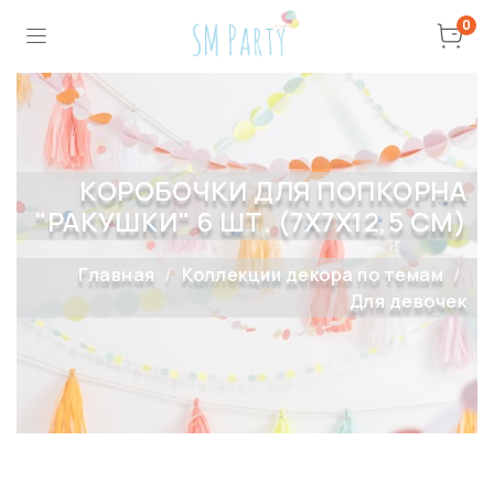
0
КОРОБОЧКИ ДЛЯ ПОПКОРНА
"РАКУШКИ" 6 ШТ. (7Х7Х12,5 СМ)
Главная
Коллекции декора по темам
Для девочек