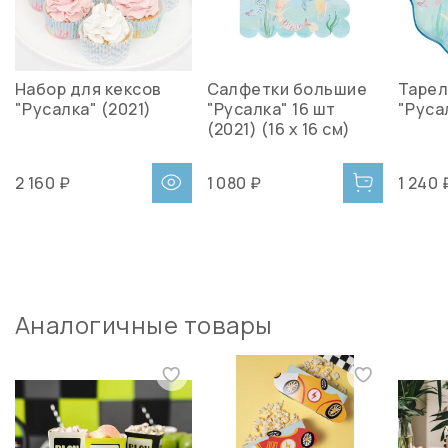
Набор для кексов
Салфетки большие
Тарел
"Русалка" (2021)
"Русалка" 16 шт
"Руса
(2021) (16 х 16 см)
2 160 ₽
1 080 ₽
1 240 
Аналогичные товары