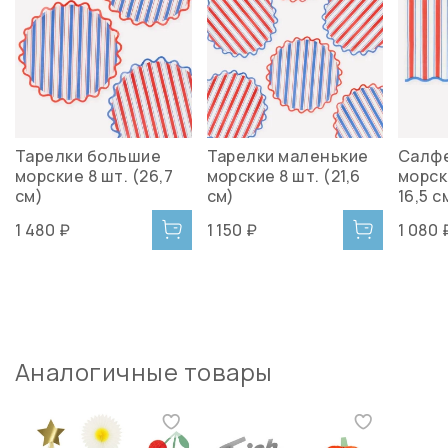
Тарелки большие
Тарелки маленькие
Салф
морские 8 шт. (26,7
морские 8 шт. (21,6
морски
см)
см)
16,5 с
1 480 ₽
1 150 ₽
1 080 
Аналогичные товары