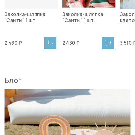
Заколка-шляпка
Заколка-шляпка
Закол
“Санты” 1 шт
"Санты" 1 шт.
клето
2 430 ₽
2 430 ₽
3 510 
Блог