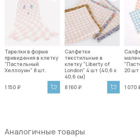
Тарелки в форме
Салфетки
Салф
привидения в клетку
текстильные в
мале
"Пастельный
клетку "Liberty of
"Паст
Хеллоуин" 8 шт.
London" 4 шт (40,6 х
20 шт 
40,6 см)
1 150 ₽
8 160 ₽
1 070 
Аналогичные товары