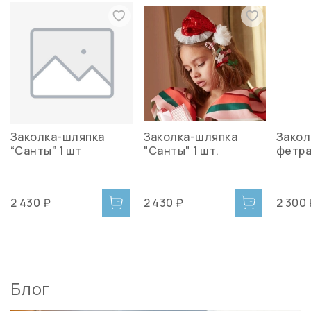
Заколка-шляпка
Заколка-шляпка
Закол
“Санты” 1 шт
"Санты" 1 шт.
фетра
2 430 ₽
2 430 ₽
2 300
Блог