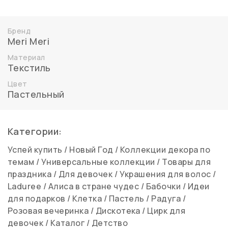
Бренд
Meri Meri
Материал
Текстиль
Цвет
Пастельный
Категории:
Успей купить
/
Новый Год
/
Коллекции декора по
темам
/
Универсальные коллекции
/
Товары для
праздника
/
Для девочек
/
Украшения для волос
/
Laduree
/
Алиса в стране чудес
/
Бабочки
/
Идеи
для подарков
/
Клетка
/
Пастель
/
Радуга
/
Розовая вечеринка
/
Дискотека
/
Цирк для
девочек
/
Каталог
/
Детство