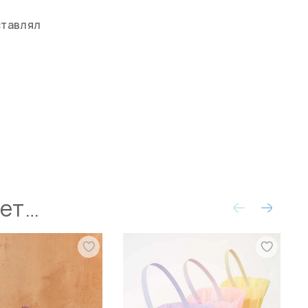
ставлял
ует…