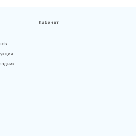
Кабинет
ads
укция
аздник