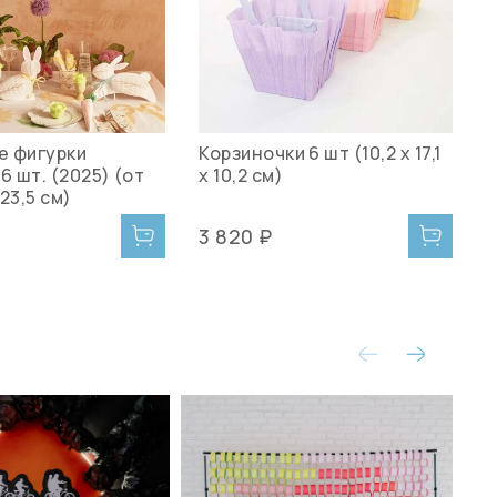
 фигурки
Корзиночки 6 шт (10,2 х 17,1
С
6 шт. (2025) (от
х 10,2 см)
"
 23,5 см)
(
3 820 ₽
1