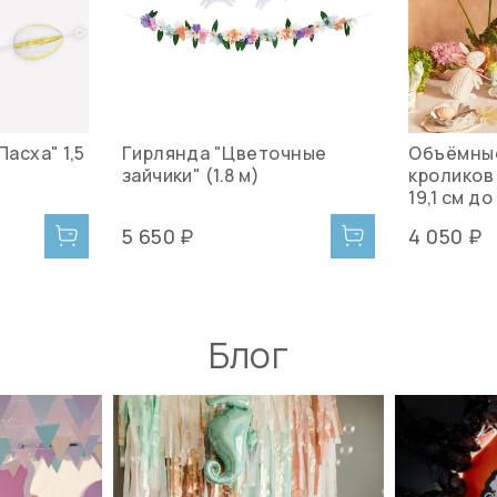
Пасха" 1,5
Гирлянда "Цветочные
Объёмные
зайчики" (1.8 м)
кроликов 
19,1 см до
5 650 ₽
4 050 ₽
Блог