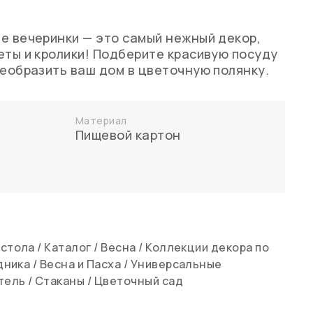
е вечеринки — это самый нежный декор,
еты и кролики! Подберите красивую посуду
реобразить ваш дом в цветочную полянку.
Материал
Пищевой картон
 стола
/
Каталог
/
Весна
/
Коллекции декора по
дника
/
Весна и Пасха
/
Универсальные
тель
/
Стаканы
/
Цветочный сад