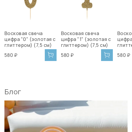
Восковая свеча
Восковая свеча
Воско
цифра "0" (золотая с
цифра "1" (золотая с
цифра
глиттером) (7,5 см)
глиттером) (7,5 см)
глитт
580 ₽
580 ₽
580 ₽
Блог