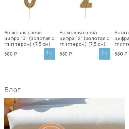
Восковая свеча
Восковая свеча
Воско
цифра "0" (золотая с
цифра "2" (золотая с
цифра
глиттером) (7,5 см)
глиттером) (7,5 см)
глитт
580 ₽
580 ₽
580 ₽
Блог