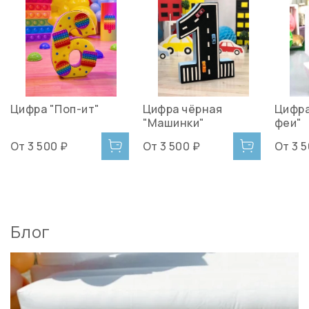
Цифра "Поп-ит"
Цифра чёрная
Цифр
"Машинки"
феи"
От
3 500 ₽
От
3 500 ₽
От
3 
Блог