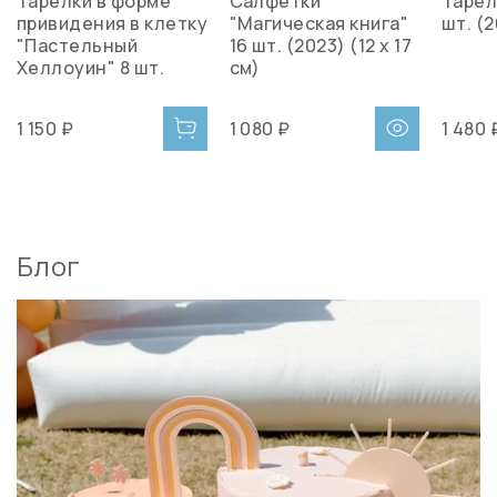
Тарелки в форме
Салфетки
Тарел
привидения в клетку
"Магическая книга"
шт. (2
"Пастельный
16 шт. (2023) (12 х 17
Хеллоуин" 8 шт.
см)
1 150 ₽
1 080 ₽
1 480 
Блог