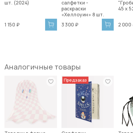
шт. (2024)
салфетки -
"Гроби
раскраски
45 х 5
«Хеллоуин» 8 шт.
1 150 ₽
3 300 ₽
2 000
Аналогичные товары
Предзаказ