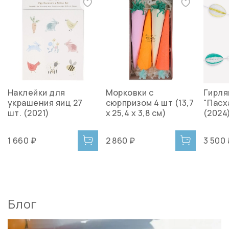
Наклейки для
Морковки с
Гирля
украшения яиц 27
сюрпризом 4 шт (13,7
"Пасха
шт. (2021)
x 25,4 x 3,8 см)
(2024
1 660 ₽
2 860 ₽
3 500
Блог