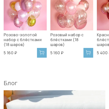
Розово-золотой
Розовый набор с
Красн
набор с блёстками
блёстками (18
блёст
(18 шаров)
шаров)
шаров
5 160 ₽
5 160 ₽
5 400
Блог