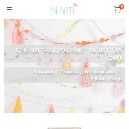
0
СВЕЧИ "РАДУЖНЫЕ" 16 ШТ (15
СМ)
Главная
Товары для праздника
Успей купить