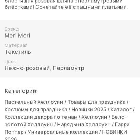
блестящая розовая шляпа с перламутровыми
блёстками! Сочетайте её с пышными платьями.
Бренд
Meri Meri
Материал
Текстиль
Цвет
Нежно-розовый
,
Перламутр
Категории:
Пастельный Хеллоуин
/
Товары для праздника
/
Костюмы для праздника
/
Новинки 2025
/
Каталог
/
Коллекции декора по темам
/
Хеллоуин
/
Бело-
золотой Хеллоуин
/
Наряды на Хеллоуин
/
Гарри
Поттер
/
Универсальные коллекции
/
НОВИНКИ
2026