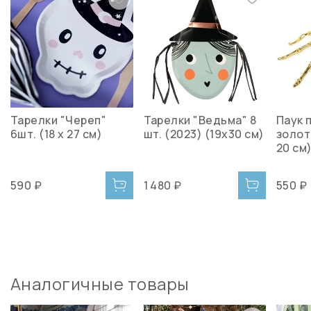
Тарелки "Череп"
Тарелки "Ведьма" 8
Паук 
6шт. (18 х 27 см)
шт. (2023) (19х30 см)
золото
20 см
590 ₽
1 480 ₽
550 ₽
Аналогичные товары