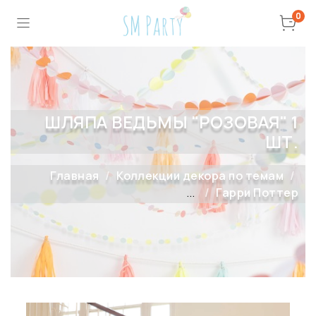
0
ШЛЯПА ВЕДЬМЫ "РОЗОВАЯ" 1
ШТ.
Главная
Коллекции декора по темам
...
Гарри Поттер